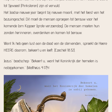
tot Sjavoeot (Pinksteren) zijn al vervuld.
Het Joodse nieuwe jaar begint bij nieuwe maanI, met het feest van het
bazuingeschal. Dit moet de mensen oproepen tot berouw voor het
komende Jom Kippoer (grote verzoendag). De mensen moeten hun
zonden herinneren, overdenken en komen tot berouw.
Want Ik heb geen lust aan de dood van de stervenden, spreekt de Heere
HEERE; daarom, bekeert u en leeft. (Ezechiël 18:32).
Jezus' boodschap: 'Bekeert u, want het Koninkrijk der hemelen is
nabijgekomen.' (Mattheüs 4:17)Y