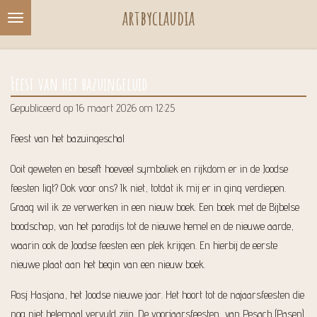
artbyclaudia
Ga
direct
naar
de
Feest van het bazuingeluid
hoofdinhoud
Gepubliceerd op 16 maart 2026 om 12:25
Feest van het bazuingeschal
Ooit geweten en beseft hoeveel symboliek en rijkdom er in de Joodse
feesten ligt? Ook voor ons? Ik niet, totdat ik mij er in ging verdiepen.
Graag wil ik ze verwerken in een nieuw boek. Een boek met de Bijbelse
boodschap, van het paradijs tot de nieuwe hemel en de nieuwe aarde,
waarin ook de Joodse feesten een plek krijgen. En hierbij de eerste
nieuwe plaat aan het begin van een nieuw boek.
Rosj Hasjana, het Joodse nieuwe jaar. Het hoort tot de najaarsfeesten die
nog niet helemaal vervuld zijn. De voorjaarsfeesten, van Pesach (Pasen)