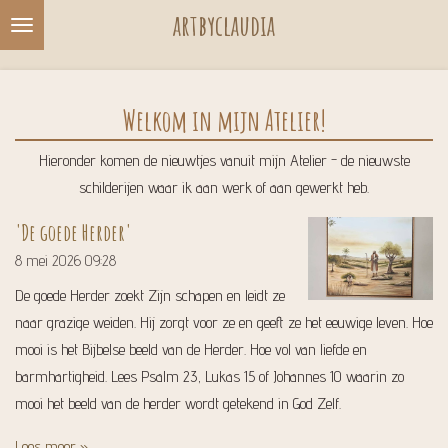
artbyclaudia
Ga
direct
naar
de
Welkom in mijn Atelier!
hoofdinhoud
Hieronder komen de nieuwtjes vanuit mijn Atelier - de nieuwste
schilderijen waar ik aan werk of aan gewerkt heb.
'De goede Herder'
8 mei 2026
09:28
De goede Herder zoekt Zijn schapen en leidt ze
naar grazige weiden. Hij zorgt voor ze en geeft ze het eeuwige leven. Hoe
mooi is het Bijbelse beeld van de Herder. Hoe vol van liefde en
barmhartigheid. Lees Psalm 23, Lukas 15 of Johannes 10 waarin zo
mooi het beeld van de herder wordt getekend in God Zelf.
Lees meer »